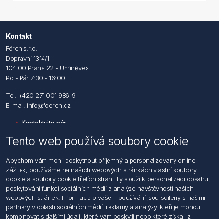
Kontakt
Förch s.r.o.
Dopravní 1314/1
104 00 Praha 22 - Uhříněves
Po - Pá: 7:30 - 16:00
Tel: +420 271 001 986-9
E-mail: info@foerch.cz
Kontaktujte nás
Tento web používá soubory cookie
Informace
Abychom vám mohli poskytnout příjemný a personalizovaný online
Hledat
zážitek, používáme na našich webových stránkách vlastní soubory
Dodržování předpisů
cookie a soubory cookie třetích stran. Ty slouží k personalizaci obsahu,
Zásady zpracování osobních údajů fyzických osob
poskytování funkcí sociálních médií a analýze návštěvnosti našich
Podmínky zasílání elektronických dokumentu
webových stránek. Informace o vašem používání jsou sdíleny s našimi
Všeobecné dodací a obchodní podmínky
partnery v oblasti sociálních médií, reklamy a analýzy, kteří je mohou
Informace o nakládaní s elektroodpadem
kombinovat s dalšími údaji, které vám poskytli nebo které získali z