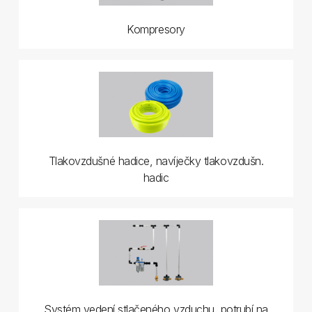
Kompresory
Tlakovzdušné hadice, navíječky tlakovzdušn.
hadic
Systém vedení stlačeného vzduchu, potrubí na