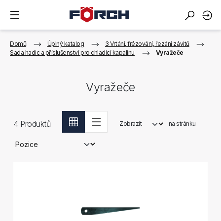
Domů
Úplný katalog
3 Vrtání, frézování, řezání závitů
Sada hadic a příslušenství pro chladicí kapalinu
Vyražeče
Vyražeče
4
Produktů
Zobrazit
na stránku