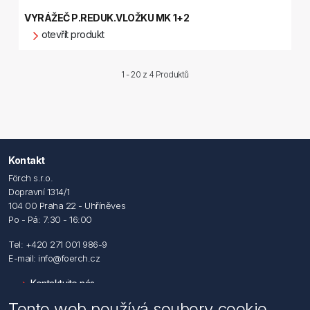
VYRÁŽEČ P.REDUK.VLOŽKU MK 1+2
otevřít produkt
1 - 20 z
4 Produktů
Kontakt
Förch s.r.o.
Dopravní 1314/1
104 00 Praha 22 - Uhříněves
Po - Pá: 7:30 - 16:00
Tel: +420 271 001 986-9
E-mail: info@foerch.cz
Kontaktujte nás
Tento web používá soubory cookie