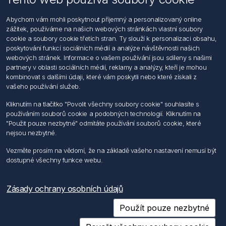
Informace
Abychom vám mohli poskytnout příjemný a personalizovaný online
Hledat
zážitek, používáme na našich webových stránkách vlastní soubory
Dodržování předpisů
cookie a soubory cookie třetích stran. Ty slouží k personalizaci obsahu,
Zásady zpracování osobních údajů fyzických osob
poskytování funkcí sociálních médií a analýze návštěvnosti našich
Podmínky zasílání elektronických dokumentu
webových stránek. Informace o vašem používání jsou sdíleny s našimi
Všeobecné dodací a obchodní podmínky
partnery v oblasti sociálních médií, reklamy a analýzy, kteří je mohou
Informace o nakládaní s elektroodpadem
kombinovat s dalšími údaji, které vám poskytli nebo které získali z
vašeho používání služeb.
Můj účet
Kliknutím na tlačítko "Povolit všechny soubory cookie" souhlasíte s
používáním souborů cookie a podobných technologií. Kliknutím na
Můj účet
"Použit pouze nezbytné" odmítáte používání souborů cookie, které
Objednávky
nejsou nezbytné.
Adresy
Vezměte prosím na vědomí, že na základě vašeho nastavení nemusí být
dostupné všechny funkce webu.
Sledujte nás
Zásady ochrany osobních údajů
Použít pouze nezbytné