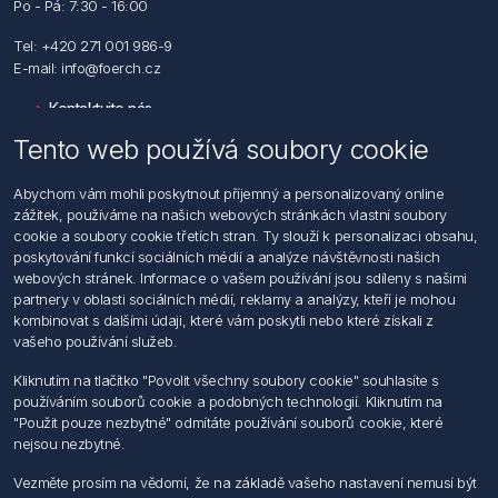
Po - Pá: 7:30 - 16:00
Tel: +420 271 001 986-9
E-mail: info@foerch.cz
Kontaktujte nás
Tento web používá soubory cookie
Informace
Abychom vám mohli poskytnout příjemný a personalizovaný online
Hledat
zážitek, používáme na našich webových stránkách vlastní soubory
Dodržování předpisů
cookie a soubory cookie třetích stran. Ty slouží k personalizaci obsahu,
Zásady zpracování osobních údajů fyzických osob
poskytování funkcí sociálních médií a analýze návštěvnosti našich
Podmínky zasílání elektronických dokumentu
webových stránek. Informace o vašem používání jsou sdíleny s našimi
Všeobecné dodací a obchodní podmínky
partnery v oblasti sociálních médií, reklamy a analýzy, kteří je mohou
Informace o nakládaní s elektroodpadem
kombinovat s dalšími údaji, které vám poskytli nebo které získali z
vašeho používání služeb.
Můj účet
Kliknutím na tlačítko "Povolit všechny soubory cookie" souhlasíte s
používáním souborů cookie a podobných technologií. Kliknutím na
Můj účet
"Použit pouze nezbytné" odmítáte používání souborů cookie, které
Objednávky
nejsou nezbytné.
Adresy
Vezměte prosím na vědomí, že na základě vašeho nastavení nemusí být