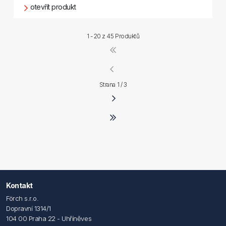
otevřít produkt
1 - 20 z
45 Produktů
Strana 1 / 3
Kontakt
Förch s.r.o.
Dopravní 1314/1
104 00 Praha 22 - Uhříněves