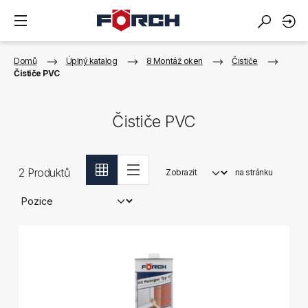
Domů
Úplný katalog
8 Montáž oken
Čističe
Čističe PVC
Čističe PVC
2
Produktů
Zobrazit
na stránku