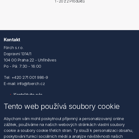
1 - 20 z
2 Produktů
Kontakt
Förch s.r.o.
Dopravní 1314/1
104 00 Praha 22 - Uhříněves
Po - Pá: 7:30 - 16:00
Tel: +420 271 001 986-9
E-mail: info@foerch.cz
Kontaktujte nás
Tento web používá soubory cookie
Informace
Abychom vám mohli poskytnout příjemný a personalizovaný online
Hledat
zážitek, používáme na našich webových stránkách vlastní soubory
Dodržování předpisů
cookie a soubory cookie třetích stran. Ty slouží k personalizaci obsahu,
Zásady zpracování osobních údajů fyzických osob
poskytování funkcí sociálních médií a analýze návštěvnosti našich