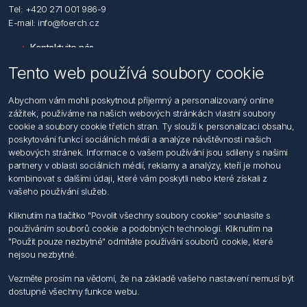
Tel: +420 271 001 986-9
E-mail: info@foerch.cz
Kontaktujte nás
Tento web používá soubory cookie
Informace
Abychom vám mohli poskytnout příjemný a personalizovaný online
Hledat
zážitek, používáme na našich webových stránkách vlastní soubory
Dodržování předpisů
cookie a soubory cookie třetích stran. Ty slouží k personalizaci obsahu,
Zásady zpracování osobních údajů fyzických osob
poskytování funkcí sociálních médií a analýze návštěvnosti našich
Podmínky zasílání elektronických dokumentu
webových stránek. Informace o vašem používání jsou sdíleny s našimi
Všeobecné dodací a obchodní podmínky
partnery v oblasti sociálních médií, reklamy a analýzy, kteří je mohou
Informace o nakládaní s elektroodpadem
kombinovat s dalšími údaji, které vám poskytli nebo které získali z
vašeho používání služeb.
Můj účet
Kliknutím na tlačítko "Povolit všechny soubory cookie" souhlasíte s
používáním souborů cookie a podobných technologií. Kliknutím na
Můj účet
"Použit pouze nezbytné" odmítáte používání souborů cookie, které
Objednávky
nejsou nezbytné.
Adresy
Vezměte prosím na vědomí, že na základě vašeho nastavení nemusí být
dostupné všechny funkce webu.
Sledujte nás