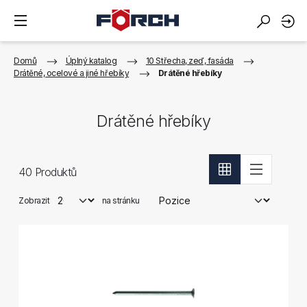
Domů
Úplný katalog
10 Střecha, zeď, fasáda
Drátěné, ocelové a jiné hřebíky
Drátěné hřebíky
Drátěné hřebíky
40
Produktů
Zobrazit
na stránku