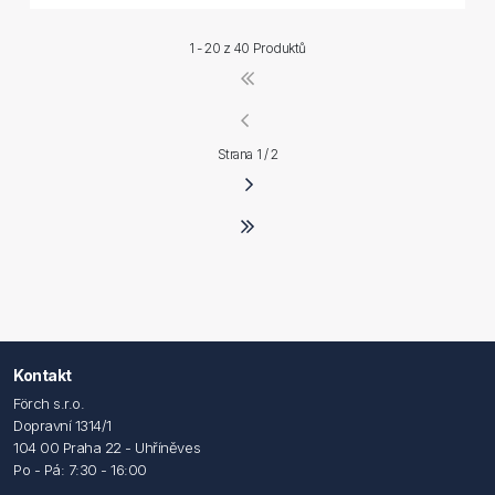
1 - 20 z
40 Produktů
Strana 1 / 2
Kontakt
Förch s.r.o.
Dopravní 1314/1
104 00 Praha 22 - Uhříněves
Po - Pá: 7:30 - 16:00