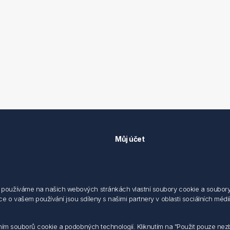
Můj účet
Můj účet
 předpisů
Objednávky
cování osobních údajů fyzických
Adresy
používáme na našich webových stránkách vlastní soubory cookie a soubory co
 o vašem používání jsou sdíleny s našimi partnery v oblasti sociálních médií,
sílání elektronických dokumentu
dodací a obchodní podmínky
 nakládaní s elektroodpadem
váním souborů cookie a podobných technologií. Kliknutím na "Použit pouze ne