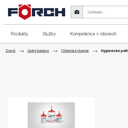
Produkty
Služby
Kompetence v oborech
Domů
Úplný katalog
1 Dílenská chemie
Hygienické potř