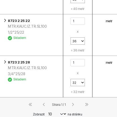
=
40
metr
8723 2 25 22
metr
MTR.KAUC.IZ.TR.SL100
x
1/2"25/22
Skladem
=
36
metr
8723 2 25 28
metr
MTR.KAUC.IZ.TR.SL100
x
3/4"25/28
Skladem
=
32
metr
Strana 1 / 1
Zobrazit
na stránku