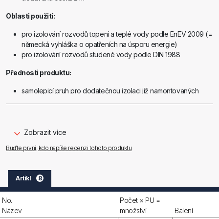
Oblasti použití:
pro izolování rozvodů topení a teplé vody podle EnEV 2009 (=
německá vyhláška o opatřeních na úsporu energie)
pro izolování rozvodů studené vody podle DIN 1988
Přednosti produktu:
samolepicí pruh pro dodatečnou izolaci již namontovaných
trubek
nízký součinitel tepelné vodivosti díky nové mikroporézní
struktuře
zjednodušený sortiment, proto nižší náklady na skladování
Zobrazit více
vysoce flexibilní materiál se snadným zpracováním
Buďte první, kdo napíše recenzi tohoto produktu
Artikl
8
No.
Počet × PU =
Název
množství
Balení