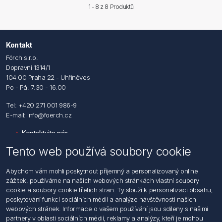
1 - 8 z
8
Produktů
Kontakt
Förch s.r.o.
Dopravní 1314/1
104 00 Praha 22 - Uhříněves
Po - Pá: 7:30 - 16:00
Tel: +420 271 001 986-9
E-mail: info@foerch.cz
Kontaktujte nás
Tento web používá soubory cookie
Informace
Abychom vám mohli poskytnout příjemný a personalizovaný online
Hledat
zážitek, používáme na našich webových stránkách vlastní soubory
Dodržování předpisů
cookie a soubory cookie třetích stran. Ty slouží k personalizaci obsahu,
Zásady zpracování osobních údajů fyzických osob
poskytování funkcí sociálních médií a analýze návštěvnosti našich
Podmínky zasílání elektronických dokumentu
webových stránek. Informace o vašem používání jsou sdíleny s našimi
Všeobecné dodací a obchodní podmínky
partnery v oblasti sociálních médií, reklamy a analýzy, kteří je mohou