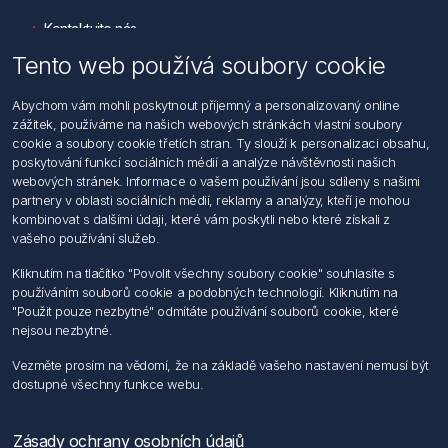
Kontaktujte nás
Tento web používá soubory cookie
Informace
Abychom vám mohli poskytnout příjemný a personalizovaný online
Hledat
zážitek, používáme na našich webových stránkách vlastní soubory
Dodržování předpisů
cookie a soubory cookie třetích stran. Ty slouží k personalizaci obsahu,
Zásady zpracování osobních údajů fyzických osob
poskytování funkcí sociálních médií a analýze návštěvnosti našich
Podmínky zasílání elektronických dokumentu
webových stránek. Informace o vašem používání jsou sdíleny s našimi
Všeobecné dodací a obchodní podmínky
partnery v oblasti sociálních médií, reklamy a analýzy, kteří je mohou
Informace o nakládaní s elektroodpadem
kombinovat s dalšími údaji, které vám poskytli nebo které získali z
vašeho používání služeb.
Můj účet
Kliknutím na tlačítko "Povolit všechny soubory cookie" souhlasíte s
používáním souborů cookie a podobných technologií. Kliknutím na
Můj účet
"Použit pouze nezbytné" odmítáte používání souborů cookie, které
Objednávky
nejsou nezbytné.
Adresy
Vezměte prosím na vědomí, že na základě vašeho nastavení nemusí být
dostupné všechny funkce webu.
Sledujte nás
Zásady ochrany osobních údajů