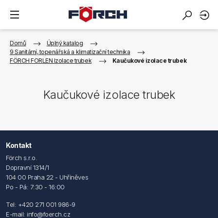
Domů
Úplný katalog
9 Sanitární, topenářská a klimatizační technika
FÖRCH FORLEN Izolace trubek
Kaučukové izolace trubek
Kaučukové izolace trubek
Kontakt
Förch s.r.o.
Dopravní 1314/1
104 00 Praha 22 - Uhříněves
Po - Pá: 7:30 - 16:00
Tel: +420 271 001 986-9
E-mail: info@foerch.cz