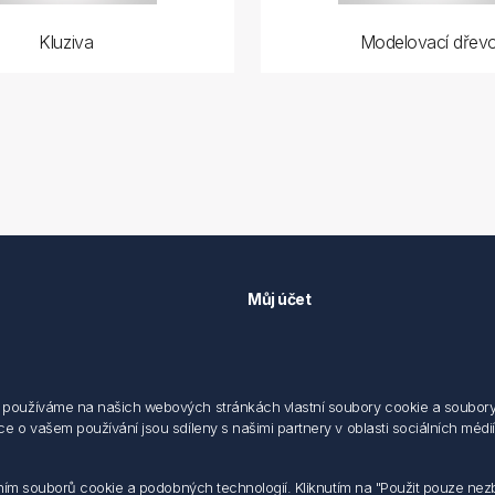
Kluziva
Modelovací dřev
Můj účet
Můj účet
 předpisů
Objednávky
cování osobních údajů fyzických
Adresy
používáme na našich webových stránkách vlastní soubory cookie a soubory co
 o vašem používání jsou sdíleny s našimi partnery v oblasti sociálních médií,
sílání elektronických dokumentu
dodací a obchodní podmínky
 nakládaní s elektroodpadem
váním souborů cookie a podobných technologií. Kliknutím na "Použit pouze ne