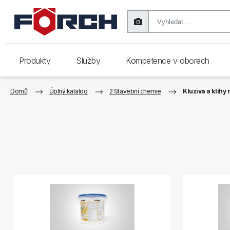
Produkty
Služby
Kompetence v oborech
Domů
Úplný katalog
2 Stavební chemie
Kluziva a klihy 