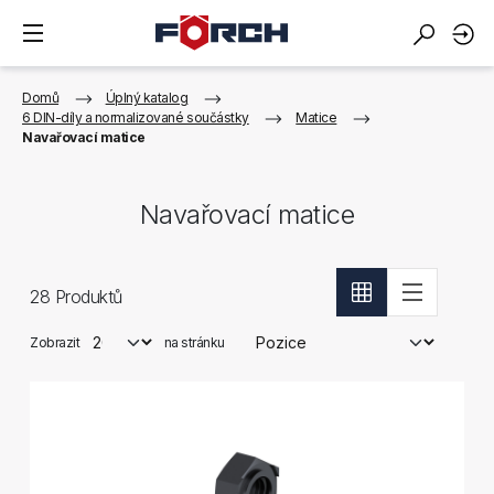
Domů
Úplný katalog
6 DIN-díly a normalizované součástky
Matice
Navařovací matice
Navařovací matice
28
Produktů
Zobrazit
na stránku