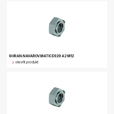
6HRAN.NAVAŘOV.MATICE929 A2 M12
otevřít produkt