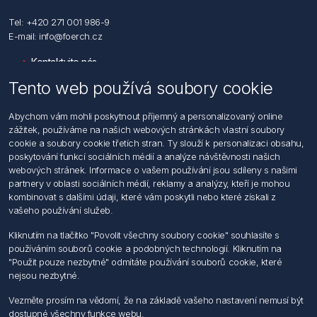
Tel: +420 271 001 986-9
E-mail: info@foerch.cz
Kontaktujte nás
Tento web používá soubory cookie
Informace
Abychom vám mohli poskytnout příjemný a personalizovaný online
Hledat
zážitek, používáme na našich webových stránkách vlastní soubory
Dodržování předpisů
cookie a soubory cookie třetích stran. Ty slouží k personalizaci obsahu,
Zásady zpracování osobních údajů fyzických osob
poskytování funkcí sociálních médií a analýze návštěvnosti našich
Podmínky zasílání elektronických dokumentu
webových stránek. Informace o vašem používání jsou sdíleny s našimi
Všeobecné dodací a obchodní podmínky
partnery v oblasti sociálních médií, reklamy a analýzy, kteří je mohou
Informace o nakládaní s elektroodpadem
kombinovat s dalšími údaji, které vám poskytli nebo které získali z
vašeho používání služeb.
Můj účet
Kliknutím na tlačítko "Povolit všechny soubory cookie" souhlasíte s
používáním souborů cookie a podobných technologií. Kliknutím na
Můj účet
"Použit pouze nezbytné" odmítáte používání souborů cookie, které
Objednávky
nejsou nezbytné.
Adresy
Vezměte prosím na vědomí, že na základě vašeho nastavení nemusí být
dostupné všechny funkce webu.