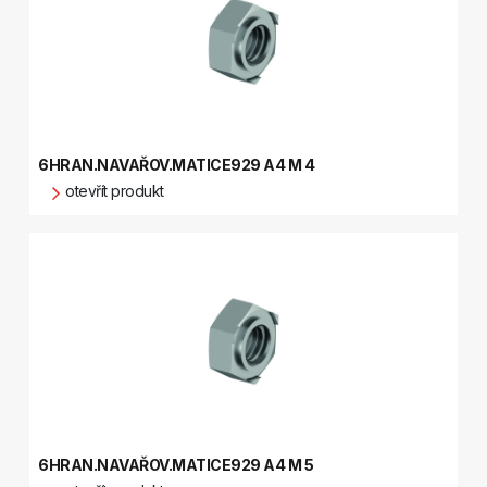
6HRAN.NAVAŘOV.MATICE929 A4 M 4
otevřít produkt
6HRAN.NAVAŘOV.MATICE929 A4 M 5