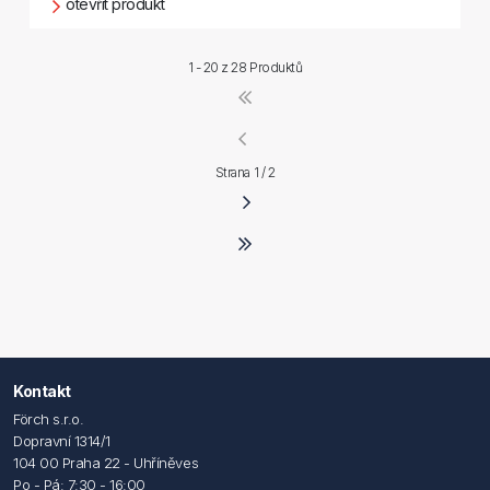
otevřít produkt
1 - 20 z
28 Produktů
Strana 1 / 2
Kontakt
Förch s.r.o.
Dopravní 1314/1
104 00 Praha 22 - Uhříněves
Po - Pá: 7:30 - 16:00