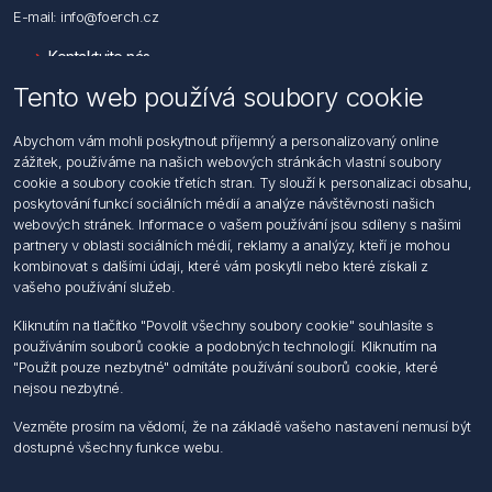
E-mail: info@foerch.cz
Kontaktujte nás
Tento web používá soubory cookie
Informace
Abychom vám mohli poskytnout příjemný a personalizovaný online
Hledat
zážitek, používáme na našich webových stránkách vlastní soubory
Dodržování předpisů
cookie a soubory cookie třetích stran. Ty slouží k personalizaci obsahu,
Zásady zpracování osobních údajů fyzických osob
poskytování funkcí sociálních médií a analýze návštěvnosti našich
Podmínky zasílání elektronických dokumentu
webových stránek. Informace o vašem používání jsou sdíleny s našimi
Všeobecné dodací a obchodní podmínky
partnery v oblasti sociálních médií, reklamy a analýzy, kteří je mohou
Informace o nakládaní s elektroodpadem
kombinovat s dalšími údaji, které vám poskytli nebo které získali z
vašeho používání služeb.
Můj účet
Kliknutím na tlačítko "Povolit všechny soubory cookie" souhlasíte s
používáním souborů cookie a podobných technologií. Kliknutím na
Můj účet
"Použit pouze nezbytné" odmítáte používání souborů cookie, které
Objednávky
nejsou nezbytné.
Adresy
Vezměte prosím na vědomí, že na základě vašeho nastavení nemusí být
dostupné všechny funkce webu.
Sledujte nás