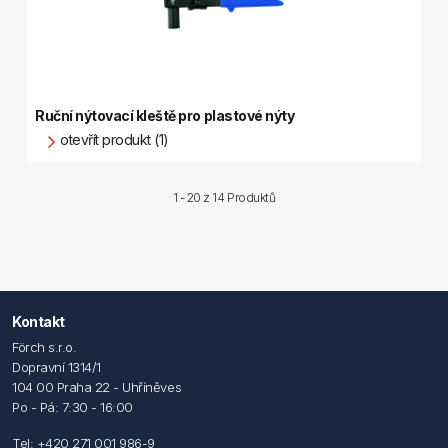
Ruční nýtovací kleště pro plastové nýty
otevřít produkt (1)
1 - 20 z
14 Produktů
Kontakt
Förch s.r.o.
Dopravní 1314/1
104 00 Praha 22 - Uhříněves
Po - Pá: 7:30 - 16:00
Tel: +420 271 001 986-9