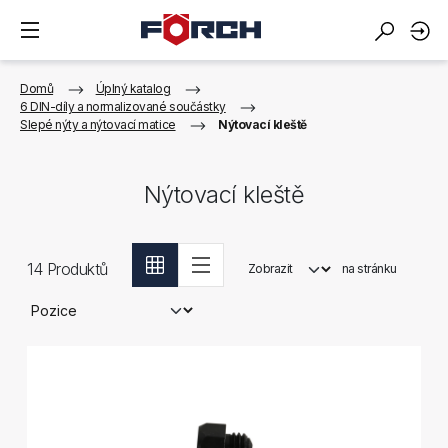
Domů
Úplný katalog
6 DIN-díly a normalizované součástky
Slepé nýty a nýtovací matice
Nýtovací kleště
Nýtovací kleště
14
Produktů
Zobrazit
na stránku