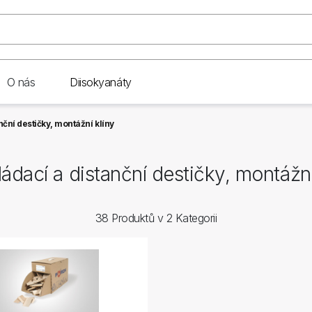
O nás
Diisokyanáty
nční destičky, montážní klíny
ádací a distanční destičky, montážní
38 Produktů v 2 Kategorii