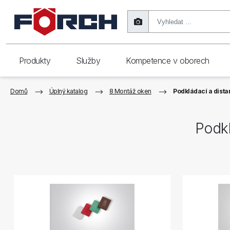
Produkty
Služby
Kompetence v oborech
Domů
Úplný katalog
8 Montáž oken
Podkládací a dista
Podkl