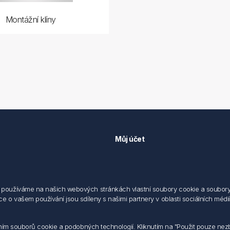
Montážní klíny
Můj účet
Můj účet
 předpisů
Objednávky
cování osobních údajů fyzických
Adresy
používáme na našich webových stránkách vlastní soubory cookie a soubory co
 o vašem používání jsou sdíleny s našimi partnery v oblasti sociálních médií,
sílání elektronických dokumentu
dodací a obchodní podmínky
 nakládaní s elektroodpadem
váním souborů cookie a podobných technologií. Kliknutím na "Použit pouze ne