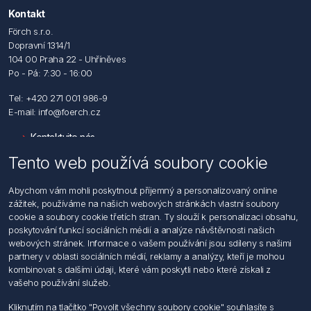
Kontakt
Förch s.r.o.
Dopravní 1314/1
104 00 Praha 22 - Uhříněves
Po - Pá: 7:30 - 16:00
Tel: +420 271 001 986-9
E-mail: info@foerch.cz
Kontaktujte nás
Tento web používá soubory cookie
Informace
Abychom vám mohli poskytnout příjemný a personalizovaný online
Hledat
zážitek, používáme na našich webových stránkách vlastní soubory
Dodržování předpisů
cookie a soubory cookie třetích stran. Ty slouží k personalizaci obsahu,
Zásady zpracování osobních údajů fyzických osob
poskytování funkcí sociálních médií a analýze návštěvnosti našich
Podmínky zasílání elektronických dokumentu
webových stránek. Informace o vašem používání jsou sdíleny s našimi
Všeobecné dodací a obchodní podmínky
partnery v oblasti sociálních médií, reklamy a analýzy, kteří je mohou
Informace o nakládaní s elektroodpadem
kombinovat s dalšími údaji, které vám poskytli nebo které získali z
vašeho používání služeb.
Můj účet
Kliknutím na tlačítko "Povolit všechny soubory cookie" souhlasíte s