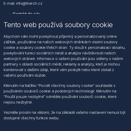
E-mail: info@foerch.cz
Kontaktujte nás
Tento web používá soubory cookie
Informace
Abychom vám mohli poskytnout příjemný a personalizovaný online
Hledat
zážitek, používáme na našich webových stránkách vlastní soubory
Dodržování předpisů
cookie a soubory cookie třetích stran. Ty slouží k personalizaci obsahu,
Zásady zpracování osobních údajů fyzických osob
poskytování funkcí sociálních médií a analýze návštěvnosti našich
Podmínky zasílání elektronických dokumentu
webových stránek. Informace o vašem používání jsou sdíleny s našimi
Všeobecné dodací a obchodní podmínky
partnery v oblasti sociálních médií, reklamy a analýzy, kteří je mohou
Informace o nakládaní s elektroodpadem
kombinovat s dalšími údaji, které vám poskytli nebo které získali z
vašeho používání služeb.
Můj účet
Kliknutím na tlačítko "Povolit všechny soubory cookie" souhlasíte s
používáním souborů cookie a podobných technologií. Kliknutím na
Můj účet
"Použit pouze nezbytné" odmítáte používání souborů cookie, které
Objednávky
nejsou nezbytné.
Adresy
Vezměte prosím na vědomí, že na základě vašeho nastavení nemusí být
dostupné všechny funkce webu.
Sledujte nás