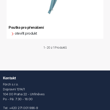
Poutko pro přenášení
otevřít produkt
1 - 20 z
1 Produktů
Kontakt
Förch s.r.o.
Dopravní 1314/1
104 00 Praha 22 - Uhříněves
Po - Pá: 7:30 - 16:00
Tel: +420 271 001 986-9