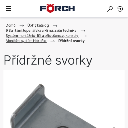
Domů
Úplný katalog
9 Sanitární, topenářská a klimatizační technika
Systém montážních lišt a příslušenství, konzoly
Montážní systém HakoFix
Přídržné svorky
Přídržné svorky