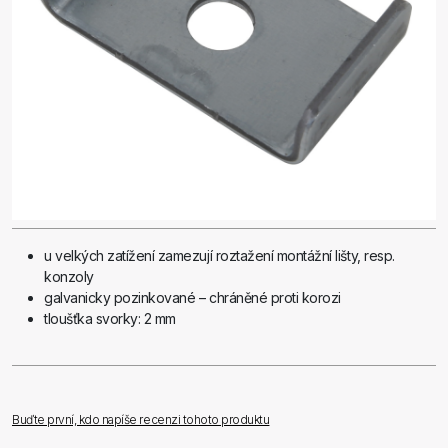
u velkých zatížení zamezují roztažení montážní lišty, resp.
konzoly
galvanicky pozinkované – chráněné proti korozi
tloušťka svorky: 2 mm
Buďte první, kdo napíše recenzi tohoto produktu