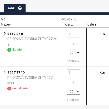
Artikl
2
No.
Počet × PU =
Název
množství
Balení
8557 27 8
Kus
PRÍDRŽNÁ SVORKA ZI TYP27 M
x
8
Skladem
=
100
Kus
8557 27 10
Kus
PRÍDRŽNÁ SVORKA ZI TYP27
x
M10
není skladem
=
100
Kus