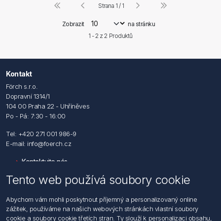
Strana 1 / 1
Zobrazit
na stránku
1 - 2 z
2
Produktů
Kontakt
Förch s.r.o.
Dopravní 1314/1
104 00 Praha 22 - Uhříněves
Po - Pá: 7:30 - 16:00
Tel: +420 271 001 986-9
E-mail: info@foerch.cz
Kontaktujte nás
Tento web používá soubory cookie
Informace
Abychom vám mohli poskytnout příjemný a personalizovaný online
Hledat
zážitek, používáme na našich webových stránkách vlastní soubory
Dodržování předpisů
cookie a soubory cookie třetích stran. Ty slouží k personalizaci obsahu,