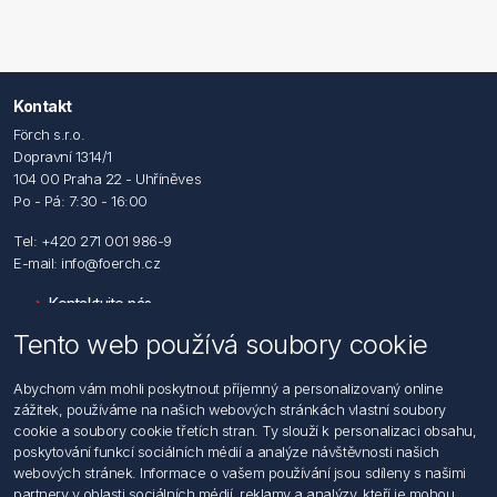
Kontakt
Förch s.r.o.
Dopravní 1314/1
104 00 Praha 22 - Uhříněves
Po - Pá: 7:30 - 16:00
Tel: +420 271 001 986-9
E-mail: info@foerch.cz
Kontaktujte nás
Tento web používá soubory cookie
Informace
Abychom vám mohli poskytnout příjemný a personalizovaný online
Hledat
zážitek, používáme na našich webových stránkách vlastní soubory
Dodržování předpisů
cookie a soubory cookie třetích stran. Ty slouží k personalizaci obsahu,
Zásady zpracování osobních údajů fyzických osob
poskytování funkcí sociálních médií a analýze návštěvnosti našich
Podmínky zasílání elektronických dokumentu
webových stránek. Informace o vašem používání jsou sdíleny s našimi
Všeobecné dodací a obchodní podmínky
partnery v oblasti sociálních médií, reklamy a analýzy, kteří je mohou