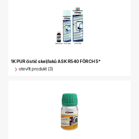
1K PUR čistič skel/laků ASK R540 FÖRCH 5*
otevřít produkt (3)