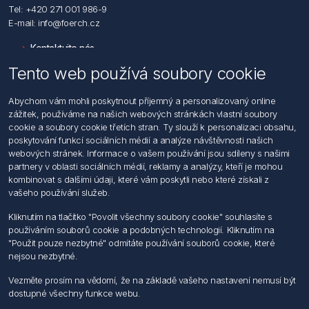
Tel: +420 271 001 986-9
E-mail: info@foerch.cz
Kontaktujte nás
Tento web používá soubory cookie
Informace
Abychom vám mohli poskytnout příjemný a personalizovaný online
Hledat
zážitek, používáme na našich webových stránkách vlastní soubory
Dodržování předpisů
cookie a soubory cookie třetích stran. Ty slouží k personalizaci obsahu,
Zásady zpracování osobních údajů fyzických osob
poskytování funkcí sociálních médií a analýze návštěvnosti našich
Podmínky zasílání elektronických dokumentu
webových stránek. Informace o vašem používání jsou sdíleny s našimi
Všeobecné dodací a obchodní podmínky
partnery v oblasti sociálních médií, reklamy a analýzy, kteří je mohou
Informace o nakládaní s elektroodpadem
kombinovat s dalšími údaji, které vám poskytli nebo které získali z
vašeho používání služeb.
Můj účet
Kliknutím na tlačítko "Povolit všechny soubory cookie" souhlasíte s
používáním souborů cookie a podobných technologií. Kliknutím na
Můj účet
"Použit pouze nezbytné" odmítáte používání souborů cookie, které
Objednávky
nejsou nezbytné.
Adresy
Vezměte prosím na vědomí, že na základě vašeho nastavení nemusí být
dostupné všechny funkce webu.
Sledujte nás