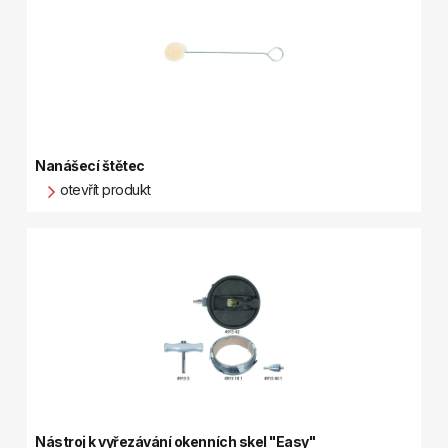
Nanášecí štětec
otevřít produkt
Nástroj k vyřezávání okenních skel "Easy"