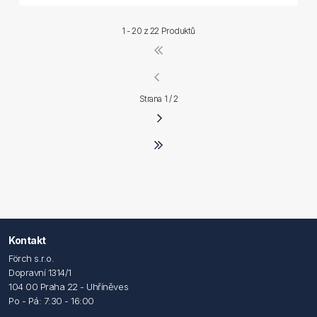
1 - 20 z
22 Produktů
Strana 1 / 2
Kontakt
Förch s.r.o.
Dopravní 1314/1
104 00 Praha 22 - Uhříněves
Po - Pá: 7:30 - 16:00