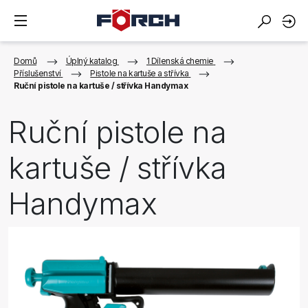
Domů
Úplný katalog
1 Dílenská chemie
Příslušenství
Pistole na kartuše a střívka
Ruční pistole na kartuše / střívka Handymax
Ruční pistole na
kartuše / střívka
Handymax