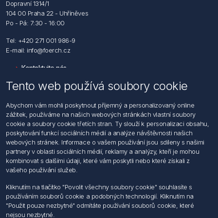
Dopravní 1314/1
104 00 Praha 22 - Uhříněves
Po - Pá: 7:30 - 16:00
Tel: +420 271 001 986-9
E-mail: info@foerch.cz
Kontaktujte nás
Tento web používá soubory cookie
Informace
Abychom vám mohli poskytnout příjemný a personalizovaný online
Hledat
zážitek, používáme na našich webových stránkách vlastní soubory
Dodržování předpisů
cookie a soubory cookie třetích stran. Ty slouží k personalizaci obsahu,
Zásady zpracování osobních údajů fyzických osob
poskytování funkcí sociálních médií a analýze návštěvnosti našich
Podmínky zasílání elektronických dokumentu
webových stránek. Informace o vašem používání jsou sdíleny s našimi
Všeobecné dodací a obchodní podmínky
partnery v oblasti sociálních médií, reklamy a analýzy, kteří je mohou
Informace o nakládaní s elektroodpadem
kombinovat s dalšími údaji, které vám poskytli nebo které získali z
vašeho používání služeb.
Můj účet
Kliknutím na tlačítko "Povolit všechny soubory cookie" souhlasíte s
používáním souborů cookie a podobných technologií. Kliknutím na
Můj účet
"Použit pouze nezbytné" odmítáte používání souborů cookie, které
Objednávky
nejsou nezbytné.