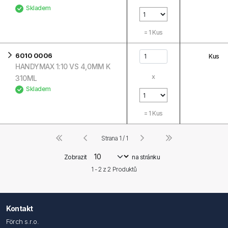
Skladem
=
1
Kus
6010 0006
Kus
HANDYMAX 1:10 VS 4,0MM K
x
310ML
Skladem
=
1
Kus
Strana 1 / 1
Zobrazit
na stránku
1 - 2 z
2
Produktů
Kontakt
Förch s.r.o.