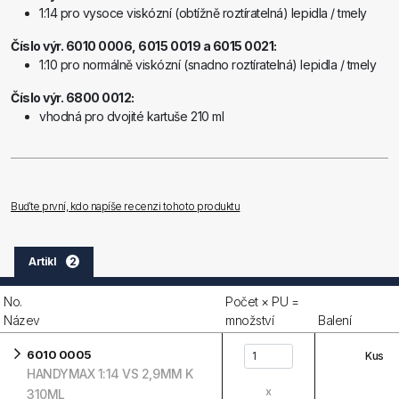
1:14 pro vysoce viskózní (obtížně roztíratelná) lepidla / tmely
Číslo výr. 6010 0006, 6015 0019 a 6015 0021:
1:10 pro normálně viskózní (snadno roztíratelná) lepidla / tmely
Číslo výr. 6800 0012:
vhodná pro dvojité kartuše 210 ml
Buďte první, kdo napíše recenzi tohoto produktu
Artikl
2
No.
Počet × PU =
Název
množství
Balení
6010 0005
Kus
HANDYMAX 1:14 VS 2,9MM K
x
310ML