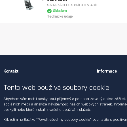
SADA ZÁHLUB.S PRÍC.OTV. 4DÍL.
Skladem
Technické údaje
Kontakt
Informace
Förch s.r.o.
Hledat
Tento web používá soubory cookie
Dopravní 1314/1
Dodržování
104 00 Praha 22 - Uhříněves
Zásady zpra
Abychom vám mohli poskytnout příjemný a personalizovaný online zážitek, 
Po - Pá: 7:30 - 16:00
osob
sociálních médií a analýze návštěvnosti našich webových stránek. Informace
Podmínky za
poskytli nebo které získali z vašeho používání služeb.
Tel: +420 271 001 986-9
Všeobecné 
E-mail: info@foerch.cz
Informace o
Kliknutím na tlačítko "Povolit všechny soubory cookie" souhlasíte s použí
Kontaktujte nás