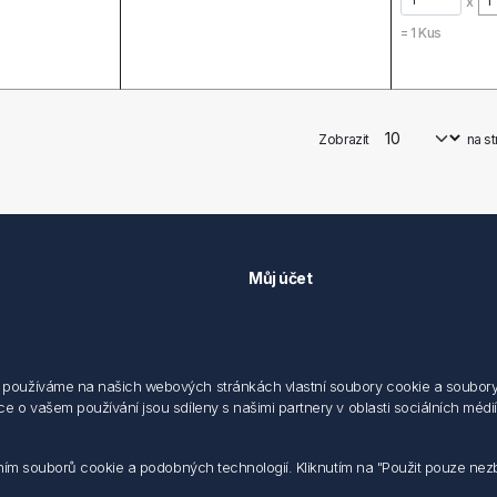
x
=
1
Kus
Zobrazit
na s
Můj účet
Můj účet
 předpisů
Objednávky
cování osobních údajů fyzických
Adresy
používáme na našich webových stránkách vlastní soubory cookie a soubory co
 o vašem používání jsou sdíleny s našimi partnery v oblasti sociálních médií,
sílání elektronických dokumentu
dodací a obchodní podmínky
 nakládaní s elektroodpadem
váním souborů cookie a podobných technologií. Kliknutím na "Použit pouze ne