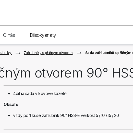
O nás
Diisokyanáty
lubníky
Záhlubníky s příčným otvorem
Sada záhlubníků s příčným
říčným otvorem 90° HS
4dílná sada v kovové kazetě
Obsah:
vždy po 1 kuse záhlubník 90° HSS-E velikost 5 / 10 / 15 / 20