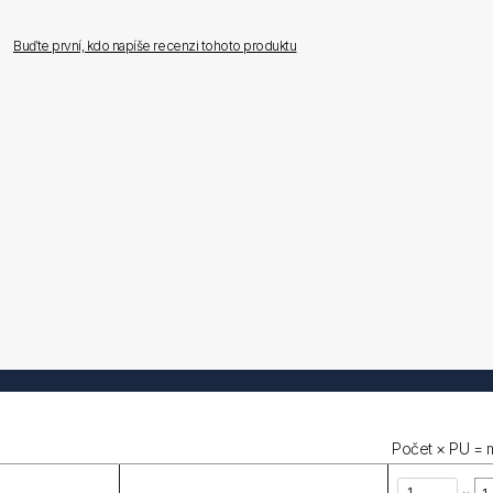
Buďte první, kdo napíše recenzi tohoto produktu
Počet × PU = 