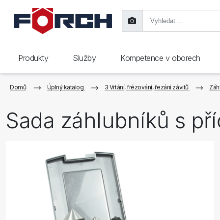
Produkty
Služby
Kompetence v oborech
Domů
Úplný katalog
3 Vrtání, frézování, řezání závitů
Záh
Sada záhlubníků s p