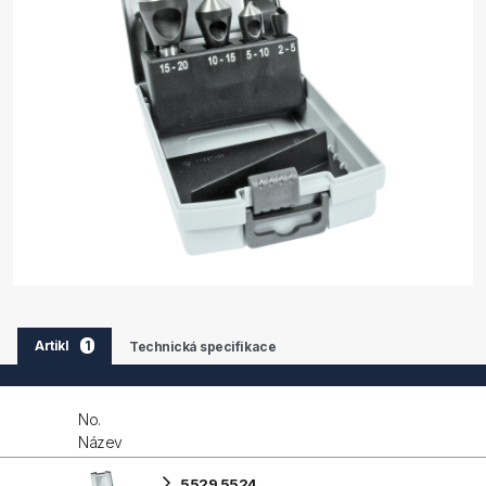
Artikl
1
Technická specifikace
No.
Název
5529 5524