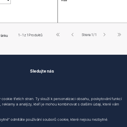
Strana 1 / 1
1 - 1 z
1
Produktů
tránku
Sledujte nás
okie třetích stran. Ty slouží k personalizaci obsahu, poskytování funkcí
 reklamy a analýzy, kteří je mohou kombinovat s dalšími údaji, které vám
zbytné" odmítáte používání souborů cookie, které nejsou nezbytné.