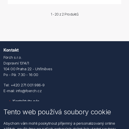
1 - 20 z
2 Produktů
Kontakt
Förch s.r.o.
Dopravní 1314/1
104 00 Praha 22 - Uhříněves
Po - Pá: 7:30 - 16:00
Tel: +420 271 001 986-9
E-mail: info@foerch.cz
Kontaktujte nás
Tento web používá soubory cookie
Informace
Abychom vám mohli poskytnout příjemný a personalizovaný online
Hledat
zážitek, používáme na našich webových stránkách vlastní soubory