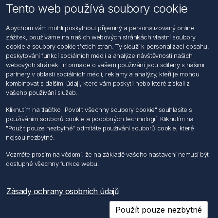
Tento web používá soubory cookie
Informace
Abychom vám mohli poskytnout příjemný a personalizovaný online
Hledat
zážitek, používáme na našich webových stránkách vlastní soubory
Dodržování předpisů
cookie a soubory cookie třetích stran. Ty slouží k personalizaci obsahu,
Zásady zpracování osobních údajů fyzických osob
poskytování funkcí sociálních médií a analýze návštěvnosti našich
Podmínky zasílání elektronických dokumentu
webových stránek. Informace o vašem používání jsou sdíleny s našimi
Všeobecné dodací a obchodní podmínky
partnery v oblasti sociálních médií, reklamy a analýzy, kteří je mohou
Informace o nakládaní s elektroodpadem
kombinovat s dalšími údaji, které vám poskytli nebo které získali z
vašeho používání služeb.
Můj účet
Kliknutím na tlačítko "Povolit všechny soubory cookie" souhlasíte s
používáním souborů cookie a podobných technologií. Kliknutím na
Můj účet
"Použit pouze nezbytné" odmítáte používání souborů cookie, které
Objednávky
nejsou nezbytné.
Adresy
Vezměte prosím na vědomí, že na základě vašeho nastavení nemusí být
dostupné všechny funkce webu.
Sledujte nás
Zásady ochrany osobních údajů
Použít pouze nezbytné