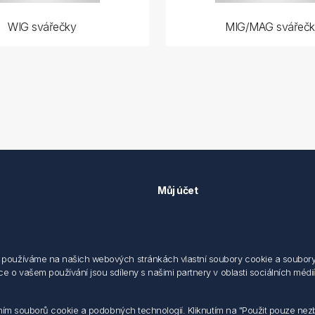
WIG svářečky
MIG/MAG svářečk
Můj účet
Můj účet
 předpisů
Objednávky
cování osobních údajů fyzických
Adresy
používáme na našich webových stránkách vlastní soubory cookie a soubory co
 o vašem používání jsou sdíleny s našimi partnery v oblasti sociálních médií,
sílání elektronických dokumentu
dodací a obchodní podmínky
 nakládaní s elektroodpadem
váním souborů cookie a podobných technologií. Kliknutím na "Použit pouze ne