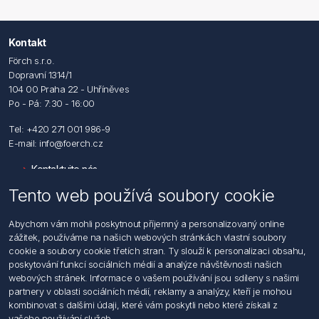
Kontakt
Förch s.r.o.
Dopravní 1314/1
104 00 Praha 22 - Uhříněves
Po - Pá: 7:30 - 16:00
Tel: +420 271 001 986-9
E-mail: info@foerch.cz
Kontaktujte nás
Tento web používá soubory cookie
Informace
Abychom vám mohli poskytnout příjemný a personalizovaný online
Hledat
zážitek, používáme na našich webových stránkách vlastní soubory
Dodržování předpisů
cookie a soubory cookie třetích stran. Ty slouží k personalizaci obsahu,
Zásady zpracování osobních údajů fyzických osob
poskytování funkcí sociálních médií a analýze návštěvnosti našich
Podmínky zasílání elektronických dokumentu
webových stránek. Informace o vašem používání jsou sdíleny s našimi
Všeobecné dodací a obchodní podmínky
partnery v oblasti sociálních médií, reklamy a analýzy, kteří je mohou
Informace o nakládaní s elektroodpadem
kombinovat s dalšími údaji, které vám poskytli nebo které získali z
vašeho používání služeb.