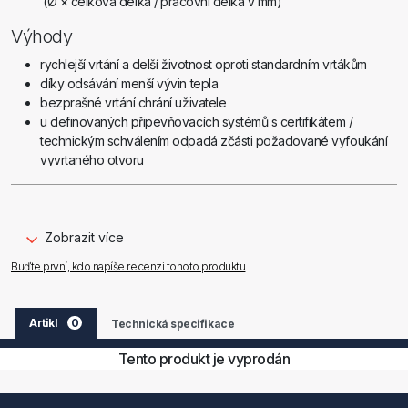
(Ø × celková délka / pracovní délka v mm)
Výhody
rychlejší vrtání a delší životnost oproti standardním vrtákům
díky odsávání menší vývin tepla
bezprašné vrtání chrání uživatele
u definovaných připevňovacích systémů s certifikátem /
technickým schválením odpadá zčásti požadované vyfoukání
vyvrtaného otvoru
kruhové otvory
při navrtávání středicím hrotem vrták neujíždí
Použití
Zobrazit více
vrtání do armovaného betonu, betonu, kamene, zdiva, plných
Buďte první, kdo napíše recenzi tohoto produktu
cihel, vápence
obzvláště vhodný pro práce v obydlených interiérech a ve
veřejných budovách
Artikl
0
Technická specifikace
Tento produkt je vyprodán