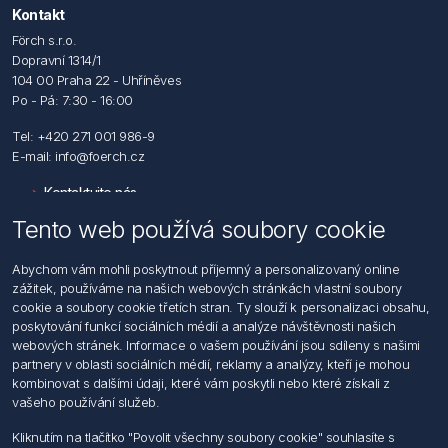
Kontakt
Förch s.r.o.
Dopravní 1314/1
104 00 Praha 22 - Uhříněves
Po - Pá: 7:30 - 16:00
Tel: +420 271 001 986-9
E-mail: info@foerch.cz
Kontaktujte nás
Tento web používá soubory cookie
Informace
Abychom vám mohli poskytnout příjemný a personalizovaný online
Hledat
zážitek, používáme na našich webových stránkách vlastní soubory
Dodržování předpisů
cookie a soubory cookie třetích stran. Ty slouží k personalizaci obsahu,
Zásady zpracování osobních údajů fyzických osob
poskytování funkcí sociálních médií a analýze návštěvnosti našich
Podmínky zasílání elektronických dokumentu
webových stránek. Informace o vašem používání jsou sdíleny s našimi
Všeobecné dodací a obchodní podmínky
partnery v oblasti sociálních médií, reklamy a analýzy, kteří je mohou
Informace o nakládaní s elektroodpadem
kombinovat s dalšími údaji, které vám poskytli nebo které získali z
vašeho používání služeb.
Můj účet
Kliknutím na tlačítko "Povolit všechny soubory cookie" souhlasíte s