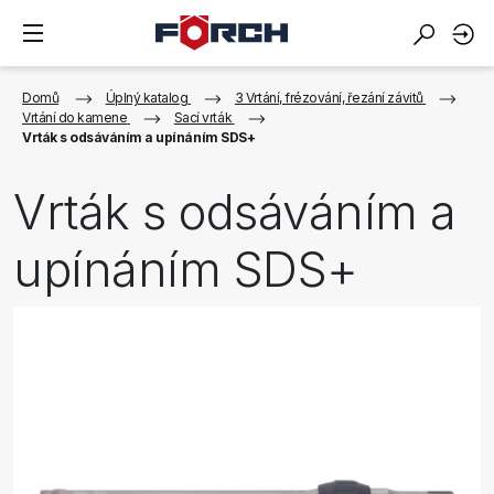
Domů
Úplný katalog
3 Vrtání, frézování, řezání závitů
Vrtání do kamene
Sací vrták
Vrták s odsáváním a upínáním SDS+
Vrták s odsáváním a
upínáním SDS+