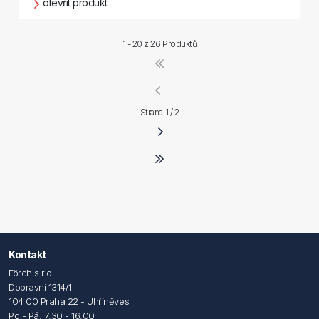
otevřít produkt
1 - 20 z
26 Produktů
Strana 1 / 2
Kontakt
Förch s.r.o.
Dopravní 1314/1
104 00 Praha 22 - Uhříněves
Po - Pá: 7:30 - 16:00