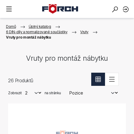
Domů
Úplný katalog
6 DIN-díly a normalizované součástky
Vruty
Vruty pro montáž nábytku
Vruty pro montáž nábytku
26
Produktů
Zobrazit
na stránku