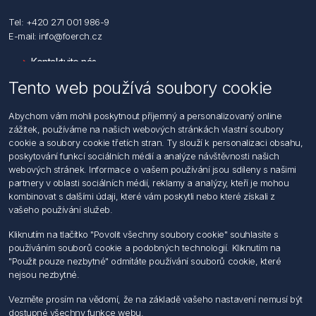
Tel: +420 271 001 986-9
E-mail: info@foerch.cz
Kontaktujte nás
Tento web používá soubory cookie
Informace
Abychom vám mohli poskytnout příjemný a personalizovaný online
Hledat
zážitek, používáme na našich webových stránkách vlastní soubory
Dodržování předpisů
cookie a soubory cookie třetích stran. Ty slouží k personalizaci obsahu,
Zásady zpracování osobních údajů fyzických osob
poskytování funkcí sociálních médií a analýze návštěvnosti našich
Podmínky zasílání elektronických dokumentu
webových stránek. Informace o vašem používání jsou sdíleny s našimi
Všeobecné dodací a obchodní podmínky
partnery v oblasti sociálních médií, reklamy a analýzy, kteří je mohou
Informace o nakládaní s elektroodpadem
kombinovat s dalšími údaji, které vám poskytli nebo které získali z
vašeho používání služeb.
Můj účet
Kliknutím na tlačítko "Povolit všechny soubory cookie" souhlasíte s
používáním souborů cookie a podobných technologií. Kliknutím na
Můj účet
"Použit pouze nezbytné" odmítáte používání souborů cookie, které
Objednávky
nejsou nezbytné.
Adresy
Vezměte prosím na vědomí, že na základě vašeho nastavení nemusí být
dostupné všechny funkce webu.