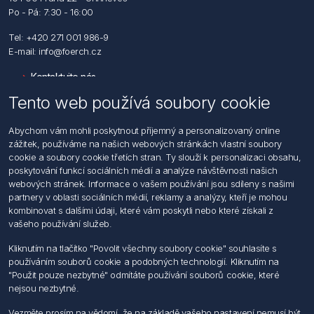
Po - Pá: 7:30 - 16:00
Tel: +420 271 001 986-9
E-mail: info@foerch.cz
Kontaktujte nás
Tento web používá soubory cookie
Informace
Abychom vám mohli poskytnout příjemný a personalizovaný online
Hledat
zážitek, používáme na našich webových stránkách vlastní soubory
Dodržování předpisů
cookie a soubory cookie třetích stran. Ty slouží k personalizaci obsahu,
Zásady zpracování osobních údajů fyzických osob
poskytování funkcí sociálních médií a analýze návštěvnosti našich
Podmínky zasílání elektronických dokumentu
webových stránek. Informace o vašem používání jsou sdíleny s našimi
Všeobecné dodací a obchodní podmínky
partnery v oblasti sociálních médií, reklamy a analýzy, kteří je mohou
Informace o nakládaní s elektroodpadem
kombinovat s dalšími údaji, které vám poskytli nebo které získali z
vašeho používání služeb.
Můj účet
Kliknutím na tlačítko "Povolit všechny soubory cookie" souhlasíte s
používáním souborů cookie a podobných technologií. Kliknutím na
Můj účet
"Použit pouze nezbytné" odmítáte používání souborů cookie, které
Objednávky
nejsou nezbytné.
Adresy
Vezměte prosím na vědomí, že na základě vašeho nastavení nemusí být