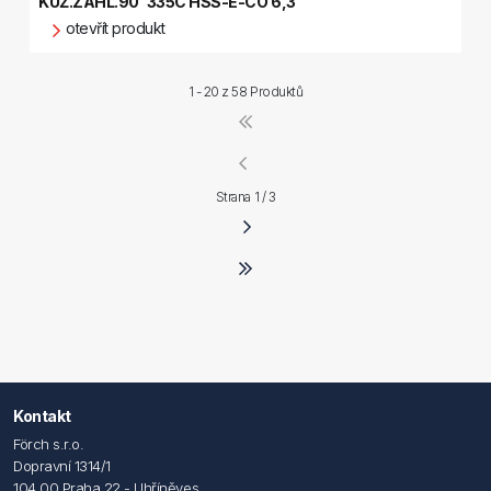
KUŽ.ZÁHL.90' 335C HSS-E-CO 6,3
otevřít produkt
1 - 20 z
58 Produktů
Strana 1 / 3
Kontakt
Förch s.r.o.
Dopravní 1314/1
104 00 Praha 22 - Uhříněves