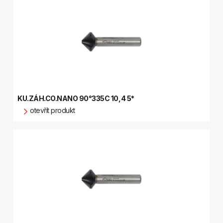
KU.ZÁH.CO.NANO 90°335C 10,4 5*
otevřít produkt