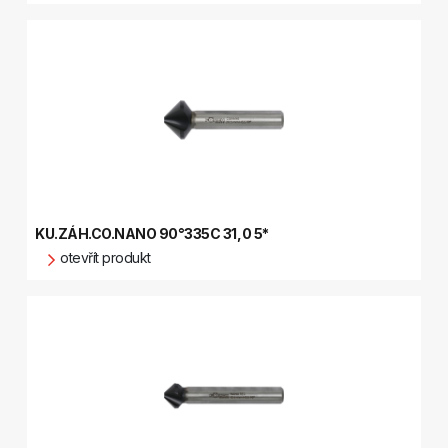
KU.ZÁH.CO.NANO 90°335C 31,0 5*
otevřít produkt