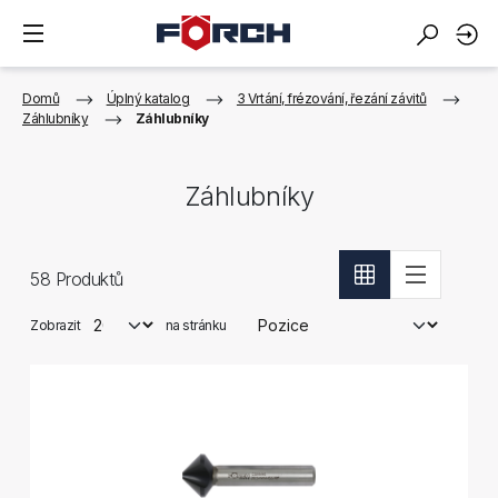
Domů
Úplný katalog
3 Vrtání, frézování, řezání závitů
Záhlubníky
Záhlubníky
Záhlubníky
58
Produktů
Zobrazit
na stránku