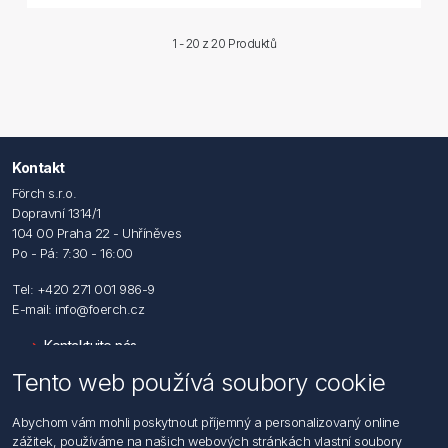
1 - 20 z
20 Produktů
Kontakt
Förch s.r.o.
Dopravní 1314/1
104 00 Praha 22 - Uhříněves
Po - Pá: 7:30 - 16:00
Tel: +420 271 001 986-9
E-mail: info@foerch.cz
Kontaktujte nás
Tento web používá soubory cookie
Informace
Abychom vám mohli poskytnout příjemný a personalizovaný online
Hledat
zážitek, používáme na našich webových stránkách vlastní soubory