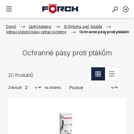
Domů
Úplný katalog
10 Střecha, zeď, fasáda
Větrací a těsnicí pásy, větrací systémy
Ochranné pásy proti ptákům
Ochranné pásy proti ptákům
20
Produktů
Zobrazit
na stránku