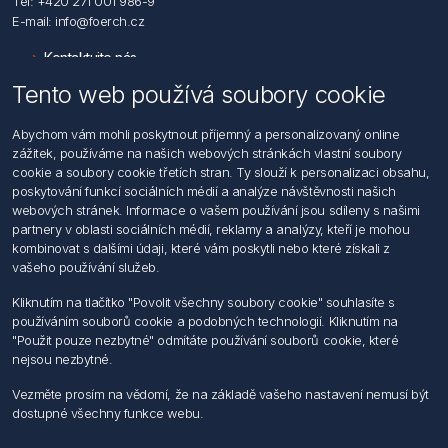
Tel: +420 271 001 986-9
E-mail: info@foerch.cz
Kontaktujte nás
Tento web používá soubory cookie
Informace
Abychom vám mohli poskytnout příjemný a personalizovaný online
Hledat
zážitek, používáme na našich webových stránkách vlastní soubory
Dodržování předpisů
cookie a soubory cookie třetích stran. Ty slouží k personalizaci obsahu,
Zásady zpracování osobních údajů fyzických osob
poskytování funkcí sociálních médií a analýze návštěvnosti našich
Podmínky zasílání elektronických dokumentu
webových stránek. Informace o vašem používání jsou sdíleny s našimi
Všeobecné dodací a obchodní podmínky
partnery v oblasti sociálních médií, reklamy a analýzy, kteří je mohou
Informace o nakládaní s elektroodpadem
kombinovat s dalšími údaji, které vám poskytli nebo které získali z
vašeho používání služeb.
Můj účet
Kliknutím na tlačítko "Povolit všechny soubory cookie" souhlasíte s
používáním souborů cookie a podobných technologií. Kliknutím na
Můj účet
"Použit pouze nezbytné" odmítáte používání souborů cookie, které
Objednávky
nejsou nezbytné.
Adresy
Vezměte prosím na vědomí, že na základě vašeho nastavení nemusí být
dostupné všechny funkce webu.
Sledujte nás