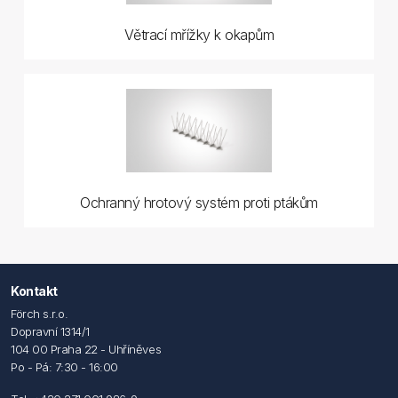
Větrací mřížky k okapům
Ochranný hrotový systém proti ptákům
Kontakt
Förch s.r.o.
Dopravní 1314/1
104 00 Praha 22 - Uhříněves
Po - Pá: 7:30 - 16:00