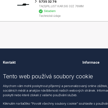
5735 32 76
TA(5)PIL.LIST KAR.SIG 32Z 76MM
Skladem
Technické údaje
Kontakt
Informace
Förch s.r.o.
Hledat
Tento web používá soubory cookie
Dopravní 1314/1
Dodržování
104 00 Praha 22 - Uhříněves
Zásady zpra
Abychom vám mohli poskytnout příjemný a personalizovaný online zážitek, 
Po - Pá: 7:30 - 16:00
osob
sociálních médií a analýze návštěvnosti našich webových stránek. Informace
Podmínky za
poskytli nebo které získali z vašeho používání služeb.
Tel: +420 271 001 986-9
Všeobecné 
E-mail: info@foerch.cz
Informace o
Kliknutím na tlačítko "Povolit všechny soubory cookie" souhlasíte s použí