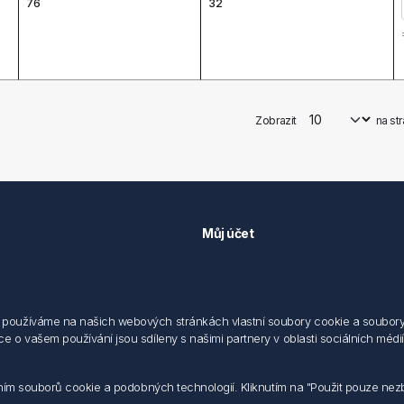
76
32
Zobrazit
na st
Můj účet
Můj účet
 předpisů
Objednávky
cování osobních údajů fyzických
Adresy
používáme na našich webových stránkách vlastní soubory cookie a soubory co
 o vašem používání jsou sdíleny s našimi partnery v oblasti sociálních médií,
sílání elektronických dokumentu
dodací a obchodní podmínky
 nakládaní s elektroodpadem
váním souborů cookie a podobných technologií. Kliknutím na "Použit pouze ne