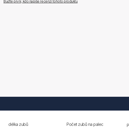
Buďte první, kdo napíše recenzi tohoto produktu
délka zubů
Počet zubů na palec
P