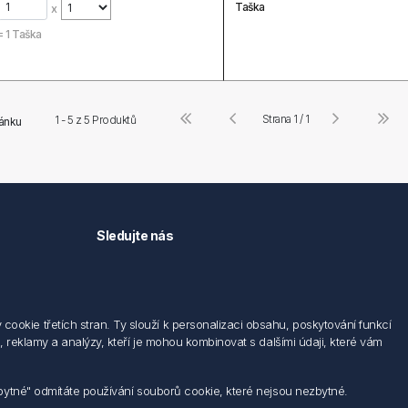
Taška
x
=
1
Taška
Strana 1 / 1
1 - 5 z
5
Produktů
ránku
Sledujte nás
okie třetích stran. Ty slouží k personalizaci obsahu, poskytování funkcí
 reklamy a analýzy, kteří je mohou kombinovat s dalšími údaji, které vám
zbytné" odmítáte používání souborů cookie, které nejsou nezbytné.