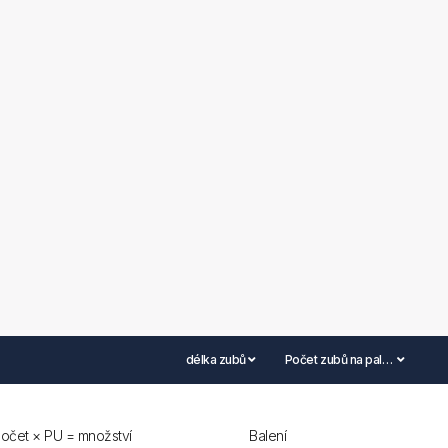
délka zubů
Počet zubů na palec
očet × PU = množství
Balení