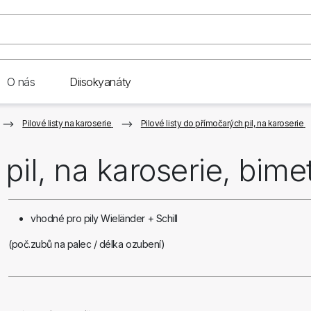
O nás
Diisokyanáty
Pilové listy na karoserie
Pilové listy do přímočarých pil, na karoserie
 pil, na karoserie, bime
vhodné pro pily Wieländer + Schill
(poč.zubů na palec / délka ozubení)