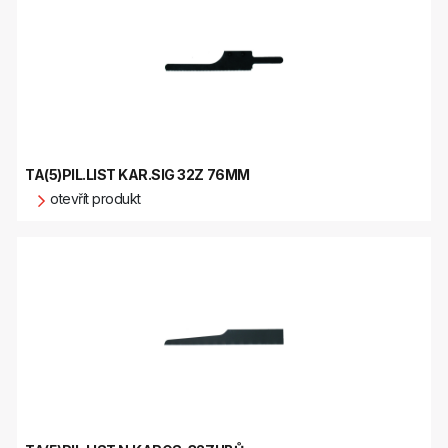
TA(5)PIL.LIST KAR.SIG 32Z 76MM
otevřít produkt