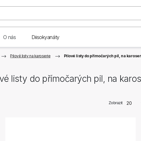
O nás
Diisokyanáty
Pilové listy na karoserie
Pilové listy do přímočarých pil, na karoser
ové listy do přímočarých pil, na karos
Zobrazit