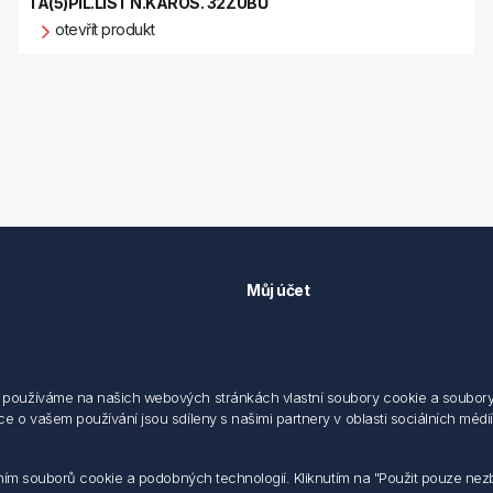
TA(5)PIL.LIST N.KAROS. 32ZUBŮ
otevřít produkt
Můj účet
Můj účet
 předpisů
Objednávky
cování osobních údajů fyzických
Adresy
používáme na našich webových stránkách vlastní soubory cookie a soubory co
 o vašem používání jsou sdíleny s našimi partnery v oblasti sociálních médií,
sílání elektronických dokumentu
dodací a obchodní podmínky
 nakládaní s elektroodpadem
váním souborů cookie a podobných technologií. Kliknutím na "Použit pouze ne