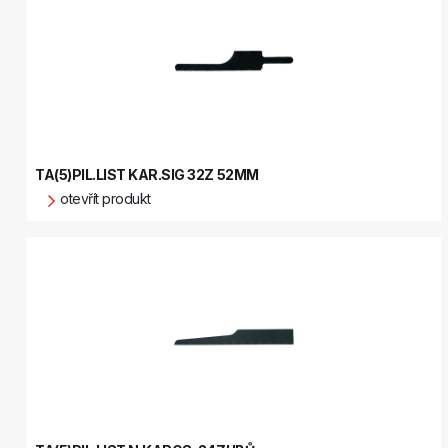
TA(5)PIL.LIST KAR.SIG 32Z 52MM
otevřít produkt