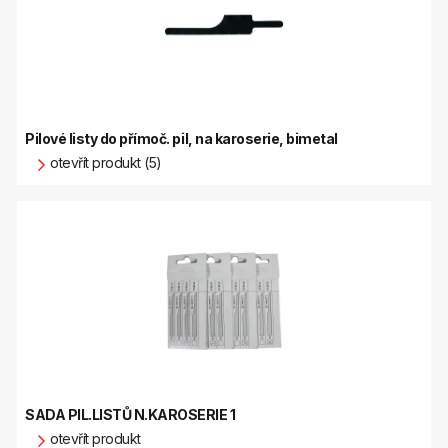
Pilové listy do přímoč. pil, na karoserie, bimetal
otevřít produkt (5)
SADA PIL.LISTŮ N.KAROSERIE 1
otevřít produkt