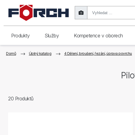
Produkty
Služby
Kompetence v oborech
Domů
Úplný katalog
4 Dělení, broušení, řezání, úprava povrchu
Pil
20
Produktů