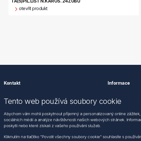
TA(5)PIL.LIST N.KAROS. 24ZUBŮ
otevřít produkt
Kontakt
Informace
Förch s.r.o.
Hledat
Tento web používá soubory cookie
Dopravní 1314/1
Dodržování
104 00 Praha 22 - Uhříněves
Zásady zpra
Abychom vám mohli poskytnout příjemný a personalizovaný online zážitek, 
Po - Pá: 7:30 - 16:00
osob
sociálních médií a analýze návštěvnosti našich webových stránek. Informace
Podmínky za
poskytli nebo které získali z vašeho používání služeb.
Tel: +420 271 001 986-9
Všeobecné 
E-mail: info@foerch.cz
Informace o
Kliknutím na tlačítko "Povolit všechny soubory cookie" souhlasíte s použí