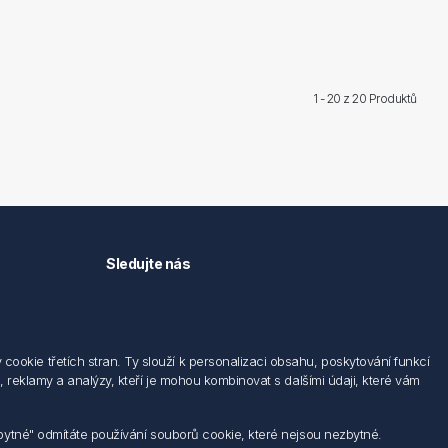
1 - 20 z
20 Produktů
Sledujte nás
okie třetích stran. Ty slouží k personalizaci obsahu, poskytování funkcí
 reklamy a analýzy, kteří je mohou kombinovat s dalšími údaji, které vám
zbytné" odmítáte používání souborů cookie, které nejsou nezbytné.