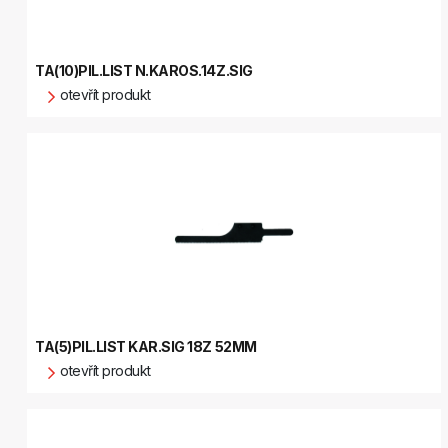
TA(10)PIL.LIST N.KAROS.14Z.SIG
otevřít produkt
TA(5)PIL.LIST KAR.SIG 18Z 52MM
otevřít produkt